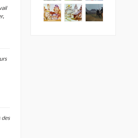
ail
r,
urs
s des