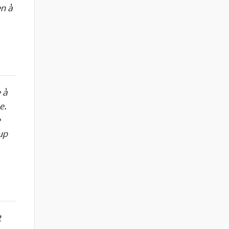
en à
 à
e.
e
up
t